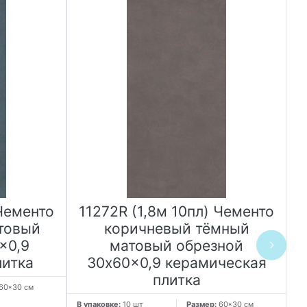
 Чементо
11272R (1,8м 10пл) Чементо
товый
коричневый тёмный
x0,9
матовый обрезной
литка
30x60x0,9 керамическая
плитка
60*30 см
В 
Ве
В упаковке:
10 шт
Размер:
60*30 см