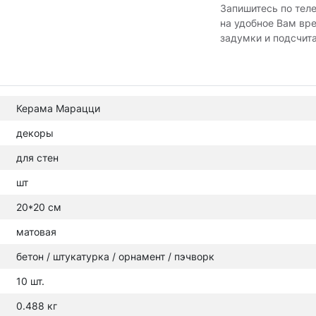
Запишитесь по тел
на удобное Вам вр
задумки и подсчит
Керама Марацци
декоры
для стен
шт
20*20 см
матовая
бетон / штукатурка / орнамент / пэчворк
10 шт.
0.488 кг