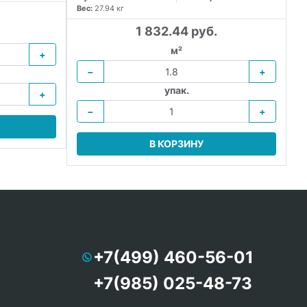
Вес:
27.94 кг
1 832.44 руб.
м²
+
−
+
упак.
+
−
+
В КОРЗИНУ
+7(499) 460-56-01
+7(985) 025-48-73