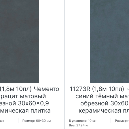
(1,8м 10пл) Чементо
11273R (1,8м 10пл)
трацит матовый
синий тёмный ма
езной 30x60x0,9
обрезной 30x60
мическая плитка
керамическая п
 шт
Размер:
60*30 см
В упаковке:
10 шт
Размер:
Вес:
27.94 кг