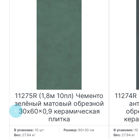
о
11275R (1,8м 10пл) Чементо
11274R 
зелёный матовый обрезной
ан
30x60x0,9 керамическая
обр
плитка
кера
В упаковке:
10 шт
Размер:
60*30 см
В упаковке:
10
Вес:
27.94 кг
Вес:
27.94 кг