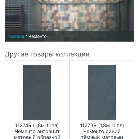
Тоскана
/
Чементо
Другие товары коллекции
11274R (1,8м 10пл)
11273R (1,8м 10пл)
Чементо антрацит
Чементо синий
матовый обрезной
тёмный матовый