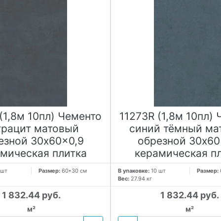
(1,8м 10пл) Чементо
11273R (1,8м 10пл)
трацит матовый
синий тёмный ма
езной 30x60x0,9
обрезной 30x60
мическая плитка
керамическая п
 шт
Размер:
60*30 см
В упаковке:
10 шт
Размер:
Вес:
27.94 кг
1 832.44 руб.
1 832.44 руб.
м²
м²