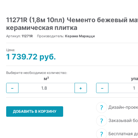
11271R (1,8м 10пл) Чементо бежевый м
керамическая плитка
Артикул:
11271R
Производитель:
Керама Марацци
Цена:
1 739.72 руб.
Выберите необходимое количество:
м²
упа
−
+
−
Дизайн-проек
ДОБАВИТЬ В КОРЗИНУ
Заказывай бо
Бесплатная д