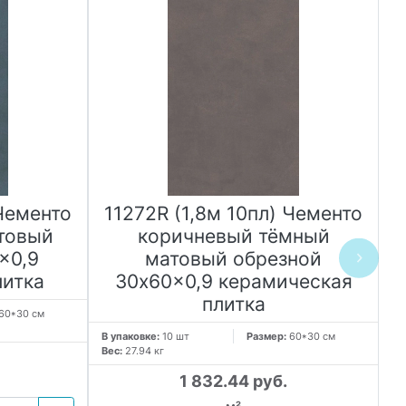
 Чементо
11272R (1,8м 10пл) Чементо
1
товый
коричневый тёмный
x0,9
матовый обрезной
литка
30x60x0,9 керамическая
плитка
60*30 см
В 
Ве
В упаковке:
10 шт
Размер:
60*30 см
Вес:
27.94 кг
1 832.44 руб.