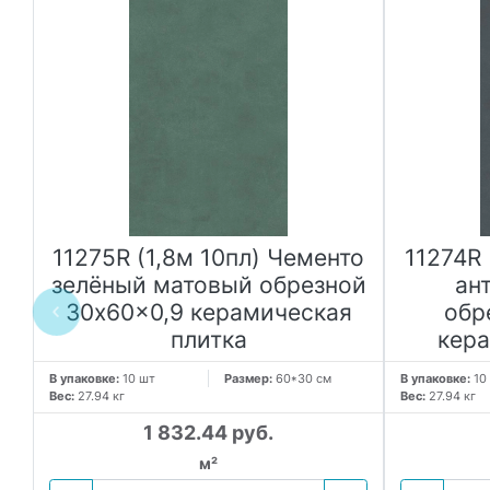
о
11275R (1,8м 10пл) Чементо
11274R 
зелёный матовый обрезной
ан
30x60x0,9 керамическая
обр
плитка
кера
В упаковке:
10 шт
Размер:
60*30 см
В упаковке:
10
Вес:
27.94 кг
Вес:
27.94 кг
1 832.44 руб.
м²