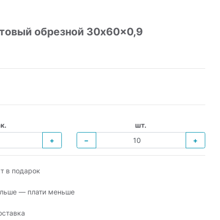
атовый обрезной 30x60x0,9
к.
шт.
+
−
+
т в подарок
льше — плати меньше
оставка