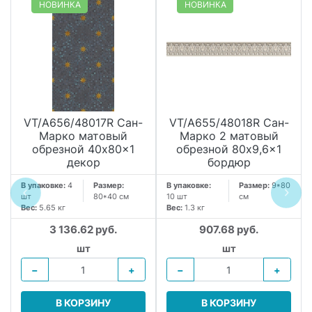
НОВИНКА
НОВИНКА
VT/A656/48017R Сан-
VT/A655/48018R Сан-
Марко матовый
Марко 2 матовый
обрезной 40x80x1
обрезной 80x9,6x1
декор
бордюр
В упаковке:
4
Размер:
В упаковке:
Размер:
9*80
шт
80*40 см
10 шт
см
Вес:
5.65 кг
Вес:
1.3 кг
3 136.62 руб.
907.68 руб.
шт
шт
−
+
−
+
В КОРЗИНУ
В КОРЗИНУ