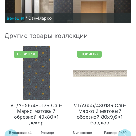
Венеция
/
Сан-Марко
Другие товары коллекции
НОВИНКА
НОВИНКА
VT/A656/48017R Сан-
VT/A655/48018R Сан-
Марко матовый
Марко 2 матовый
обрезной 40x80x1
обрезной 80x9,6x1
декор
бордюр
В упаковке:
4
Размер:
В упаковке:
Размер:
9*80