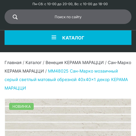
Пн-Сб: с 10-00 до 20-00, Вс: с 10-00 до 18-00
КАТАЛОГ
Главная
/
Каталог
/
Венеция КЕРАМА МАРАЦЦИ
/
Сан-Марко
КЕРАМА МАРАЦЦИ
/
MM48025 Сан-Марко мозаичный
серый светлый матовый обрезной 40x40x1 декор КЕРАМА
МАРАЦЦИ
НОВИНКА