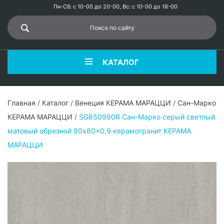
Пн-Сб: с 10-00 до 20-00, Вс: с 10-00 до 18-00
КАТАЛОГ
Главная
/
Каталог
/
Венеция КЕРАМА МАРАЦЦИ
/
Сан-Марко
КЕРАМА МАРАЦЦИ
/
SG850990R Сан-Марко серый светлый
матовый обрезной 80x80x0,9 керамогранит КЕРАМА
МАРАЦЦИ