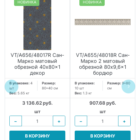
НОВИНКА
НОВИНКА
VT/A656/48017R Сан-
VT/A655/48018R Сан-
Марко матовый
Марко 2 матовый
обрезной 40x80x1
обрезной 80x9,6x1
декор
бордюр
В упаковке:
4
Размер:
В упаковке:
Размер:
9*80
шт
80*40 см
10 шт
см
Вес:
5.65 кг
Вес:
1.3 кг
3 136.62 руб.
907.68 руб.
шт
шт
−
+
−
+
В КОРЗИНУ
В КОРЗИНУ