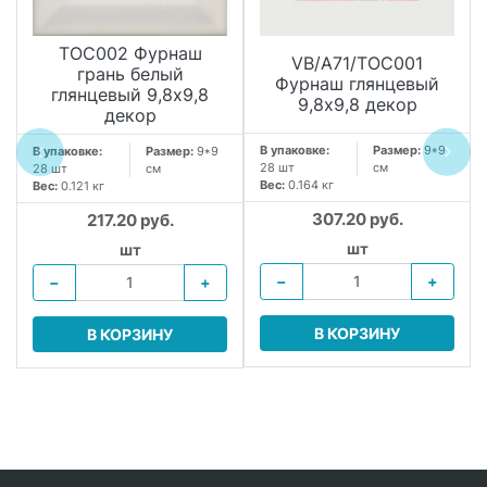
TOC002 Фурнаш
VB/A71/TOC001
грань белый
Фурнаш глянцевый
глянцевый 9,8х9,8
9,8х9,8 декор
декор
В упаковке:
Размер:
9*9
В упаковке:
Размер:
9*9
28 шт
см
28 шт
см
Вес:
0.164 кг
Вес:
0.121 кг
307.20 руб.
217.20 руб.
.
шт
шт
−
+
−
+
В КОРЗИНУ
В КОРЗИНУ