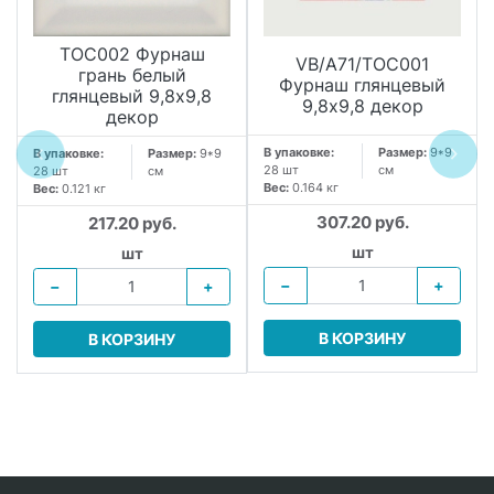
TOC002 Фурнаш
VB/A71/TOC001
грань белый
Фурнаш глянцевый
глянцевый 9,8х9,8
9,8х9,8 декор
декор
В упаковке:
Размер:
9*9
В упаковке:
Размер:
9*9
28 шт
см
28 шт
см
Вес:
0.164 кг
Вес:
0.121 кг
307.20 руб.
217.20 руб.
.
шт
шт
−
+
−
+
В КОРЗИНУ
В КОРЗИНУ