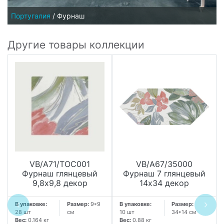
Португалия
/
Фурнаш
Другие товары коллекции
VB/A71/TOC001
VB/A67/35000
Фурнаш глянцевый
Фурнаш 7 глянцевый
9,8х9,8 декор
14х34 декор
В упаковке:
Размер:
9*9
В упаковке:
Размер:
28 шт
см
10 шт
34*14 см
Вес:
0.164 кг
Вес:
0.88 кг