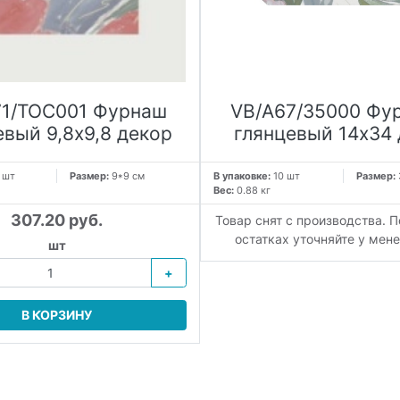
71/TOC001 Фурнаш
VB/A67/35000 Фу
евый 9,8х9,8 декор
глянцевый 14х34
 шт
Размер:
9*9 см
В упаковке:
10 шт
Размер:
Вес:
0.88 кг
307.20 руб.
Товар снят с производства. П
остатках уточняйте у мен
шт
+
В КОРЗИНУ