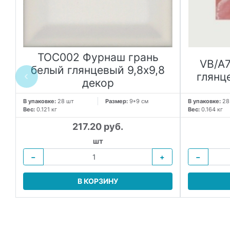
TOC002 Фурнаш грань
VB/A
белый глянцевый 9,8х9,8
глянц
декор
В упаковке:
28 шт
Размер:
9*9 см
В упаковке:
28
Вес:
0.121 кг
Вес:
0.164 кг
217.20 руб.
шт
−
+
−
В КОРЗИНУ