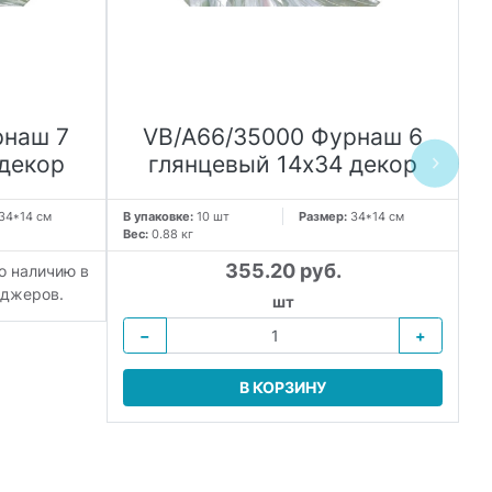
рнаш 7
VB/A66/35000 Фурнаш 6
 декор
глянцевый 14х34 декор
34*14 см
В упаковке:
10 шт
Размер:
34*14 см
В 
Вес:
0.88 кг
Ве
355.20 руб.
о наличию в
Т
еджеров.
шт
−
+
В КОРЗИНУ