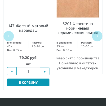
5201 Ферентино
147 Желтый матовый
коричневый
карандаш
керамическая плитка
В упаковке:
Размер:
В упаковке:
Размер:
40 шт
1.5*20 см
35 шт
20*20 см
Вес:
0.05 кг
Вес:
17.33 кг
79.20 руб.
.
Товар снят с производства.
По наличию в остатках
шт
уточняйте у менеджеров.
−
+
В КОРЗИНУ