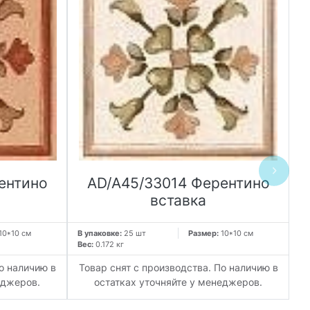
ентино
AD/A45/33014 Ферентино
вставка
10*10 см
В упаковке:
25 шт
Размер:
10*10 см
В 
Вес:
0.172 кг
Ве
о наличию в
Товар снят с производства. По наличию в
Т
еджеров.
остатках уточняйте у менеджеров.