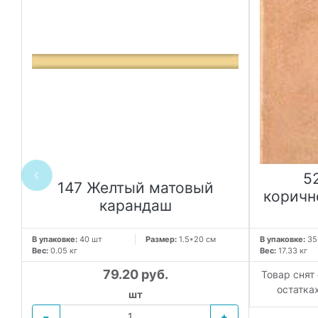
5
147 Желтый матовый
коричн
карандаш
В упаковке:
40 шт
Размер:
1.5*20 см
В упаковке:
35
Вес:
0.05 кг
Вес:
17.33 кг
79.20 руб.
 в
Товар снят
остатка
шт
−
+