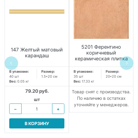
5201 Ферентино
147 Желтый матовый
коричневый
карандаш
керамическая плитка
В упаковке:
Размер:
В упаковке:
Размер:
40 шт
1.5*20 см
35 шт
20*20 см
Вес:
0.05 кг
Вес:
17.33 кг
79.20 руб.
.
Товар снят с производства.
По наличию в остатках
шт
уточняйте у менеджеров.
−
+
В КОРЗИНУ