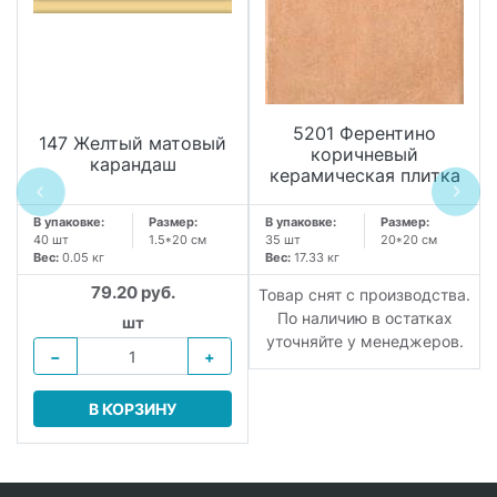
5201 Ферентино
147 Желтый матовый
коричневый
карандаш
керамическая плитка
В упаковке:
Размер:
В упаковке:
Размер:
40 шт
1.5*20 см
35 шт
20*20 см
Вес:
0.05 кг
Вес:
17.33 кг
79.20 руб.
.
Товар снят с производства.
По наличию в остатках
шт
уточняйте у менеджеров.
−
+
В КОРЗИНУ