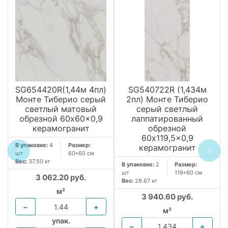
SG654420R(1,44м 4пл)
SG540722R (1,434м
Монте Тиберио серый
2пл) Монте Тиберио
светлый матовый
серый светлый
обрезной 60x60x0,9
лаппатированный
керамогранит
обрезной
60x119,5x0,9
В упаковке:
4
Размер:
керамогранит
шт
60*60 см
Вес:
37.50 кг
В упаковке:
2
Размер:
шт
119*60 см
3 062.20 руб.
Вес:
28.67 кг
м²
3 940.60 руб.
−
+
м²
упак.
−
+