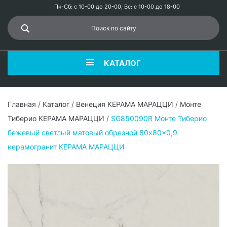
Пн-Сб: с 10-00 до 20-00, Вс: с 10-00 до 18-00
КАТАЛОГ
Главная
/
Каталог
/
Венеция КЕРАМА МАРАЦЦИ
/
Монте
Тиберио КЕРАМА МАРАЦЦИ
/
SG850090R Монте Тиберио
бежевый светлый матовый обрезной 80x80x0,9
керамогранит КЕРАМА МАРАЦЦИ