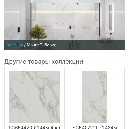
Венеция
/
Монте Тиберио
Другие товары коллекции
SG654420R(1,44м 4пл)
SG540722R (1,434м