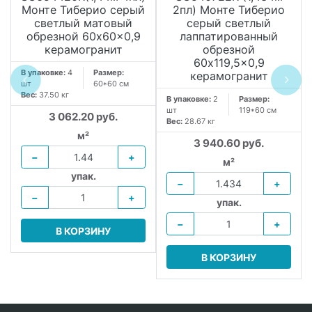
Монте Тиберио серый
2пл) Монте Тиберио
светлый матовый
серый светлый
обрезной 60x60x0,9
лаппатированный
керамогранит
обрезной
60x119,5x0,9
В упаковке:
4
Размер:
керамогранит
шт
60*60 см
Вес:
37.50 кг
В упаковке:
2
Размер:
шт
119*60 см
3 062.20 руб.
Вес:
28.67 кг
м²
3 940.60 руб.
−
+
м²
упак.
−
+
−
+
упак.
−
+
В КОРЗИНУ
В КОРЗИНУ