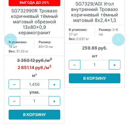
ВЫГОДА ДО 25%
SG7329/AGI Угол
внутренний Тровазо
SG732990R Тровазо
коричневый тёмный
коричневый тёмный
матовый 8x2,4x1,3
матовый обрезной
13x80x0,9
В упаковке:
Размер:
2*8
керамогранит
27 шт
см
Вес:
0.037 кг
В упаковке:
Размер:
14 шт
80*13 см
259.86 руб.
Вес:
31.33 кг
шт
2
3 350.12 руб./м
−
+
2
2 851.14 руб./м
м²
В КОРЗИНУ
−
+
упак.
−
+
В КОРЗИНУ