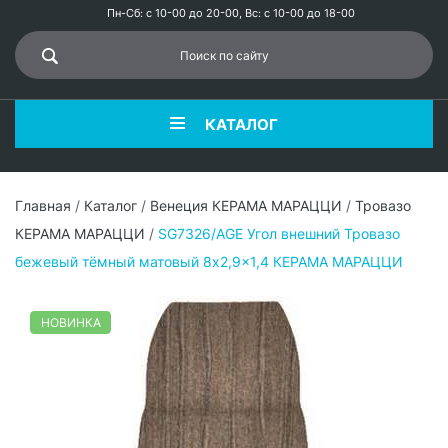
Пн-Сб: с 10-00 до 20-00, Вс: с 10-00 до 18-00
КАТАЛОГ
Главная
/
Каталог
/
Венеция КЕРАМА МАРАЦЦИ
/
Тровазо
КЕРАМА МАРАЦЦИ
/
SG7326/AGE Угол внешний Тровазо
бежевый тёмный матовый 8x2,9x1,4 КЕРАМА МАРАЦЦИ
НОВИНКА