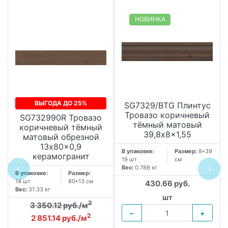
НОВИНКА
ВЫГОДА ДО 25%
SG7329/BTG Плинтус
Тровазо коричневый
SG732990R Тровазо
тёмный матовый
коричневый тёмный
39,8x8x1,55
матовый обрезной
13x80x0,9
В упаковке:
Размер:
8*39
керамогранит
19 шт
см
Вес:
0.788 кг
В упаковке:
Размер:
14 шт
80*13 см
430.66 руб.
Вес:
31.33 кг
шт
2
3 350.12 руб./м
−
+
2
2 851.14 руб./м