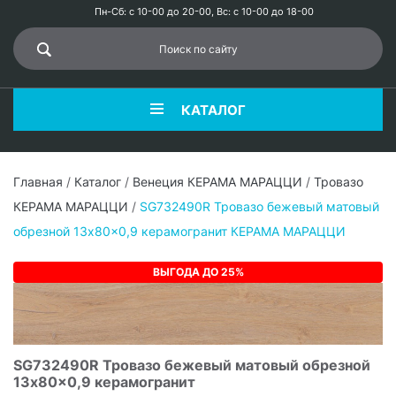
Пн-Сб: с 10-00 до 20-00, Вс: с 10-00 до 18-00
КАТАЛОГ
Главная
/
Каталог
/
Венеция КЕРАМА МАРАЦЦИ
/
Тровазо
КЕРАМА МАРАЦЦИ
/
SG732490R Тровазо бежевый матовый
обрезной 13x80x0,9 керамогранит КЕРАМА МАРАЦЦИ
ВЫГОДА ДО 25%
SG732490R Тровазо бежевый матовый обрезной
13x80x0,9 керамогранит