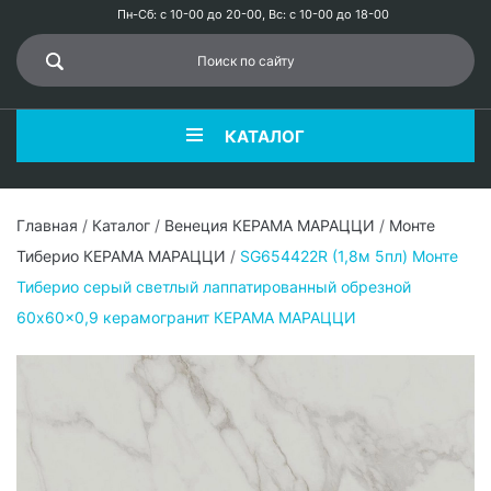
Пн-Сб: с 10-00 до 20-00, Вс: с 10-00 до 18-00
КАТАЛОГ
Главная
/
Каталог
/
Венеция КЕРАМА МАРАЦЦИ
/
Монте
Тиберио КЕРАМА МАРАЦЦИ
/
SG654422R (1,8м 5пл) Монте
Тиберио серый светлый лаппатированный обрезной
60x60x0,9 керамогранит КЕРАМА МАРАЦЦИ