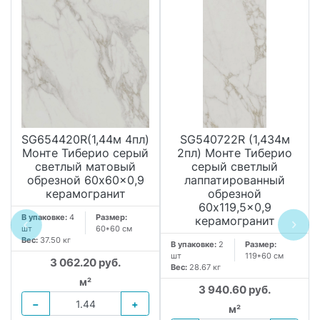
SG654420R(1,44м 4пл)
SG540722R (1,434м
Монте Тиберио серый
2пл) Монте Тиберио
светлый матовый
серый светлый
обрезной 60x60x0,9
лаппатированный
керамогранит
обрезной
60x119,5x0,9
В упаковке:
4
Размер:
керамогранит
шт
60*60 см
Вес:
37.50 кг
В упаковке:
2
Размер:
шт
119*60 см
3 062.20 руб.
Вес:
28.67 кг
м²
3 940.60 руб.
−
+
м²