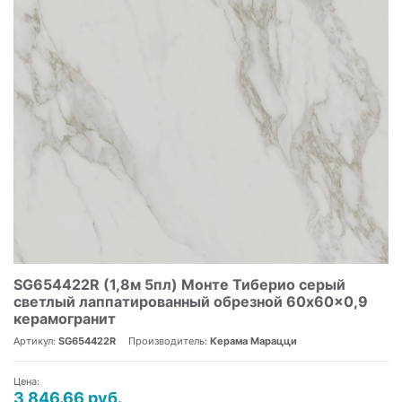
SG654422R (1,8м 5пл) Монте Тиберио серый
светлый лаппатированный обрезной 60x60x0,9
керамогранит
Артикул:
SG654422R
Производитель:
Керама Марацци
Цена:
3 846.66 руб.