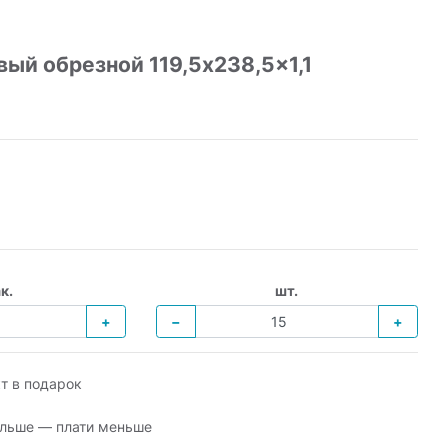
ый обрезной 119,5x238,5x1,1
к.
шт.
+
−
+
т в подарок
льше — плати меньше