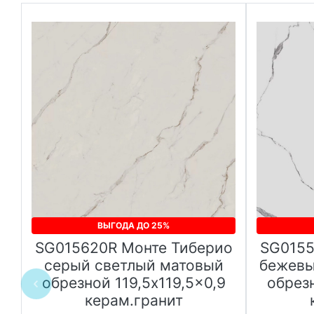
ВЫГОДА ДО 25%
SG015620R Монте Тиберио
SG0155
серый светлый матовый
бежевы
обрезной 119,5x119,5x0,9
обрезн
керам.гранит