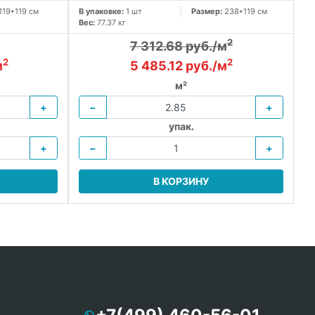
119*119 см
В упаковке:
1 шт
Размер:
238*119 см
Вес:
77.37 кг
В 
Ве
2
7 312.68 руб./м
2
2
м
5 485.12 руб./м
м²
+
−
+
упак.
+
−
+
В КОРЗИНУ