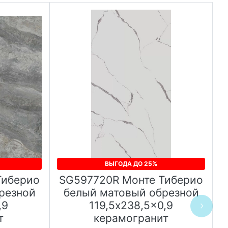
ВЫГОДА ДО 25%
Тиберио
SG597720R Монте Тиберио
резной
белый матовый обрезной
,9
119,5x238,5x0,9
л
т
керамогранит