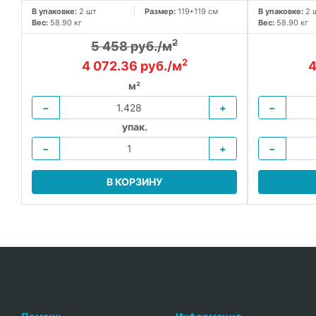
В упаковке:
2 шт
Размер:
119*119 см
В упаковке:
2 
Вес:
58.90 кг
Вес:
58.90 кг
2
5 458 руб./м
2
4 072.36 руб./м
4
м²
−
+
−
упак.
−
+
−
В КОРЗИНУ