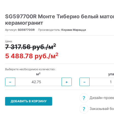
SG597700R Монте Тиберио белый матов
керамогранит
Артикул:
SG597700R
Производитель:
Керама Марацци
Цена:
2
7 317.56 руб./м
2
5 488.78 руб./м
Выберите необходимое количество:
м²
упа
−
+
−
Дизайн-проек
ДОБАВИТЬ В КОРЗИНУ
Заказывай бо