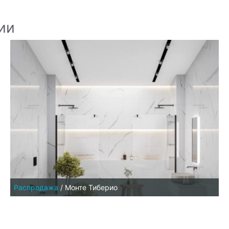
ии
Распродажа
/
Монте Тиберио