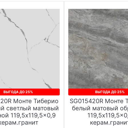
ВЫГОДА ДО 25%
ВЫГОДА ДО 25%
20R Монте Тиберио
SG015420R Монте 
й светлый матовый
белый матовый об
ой 119,5x119,5x0,9
119,5x119,5x0
керам.гранит
керам.грани