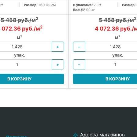
шт
Размер:
119*119 см
В упаковке:
2 шт
Размер:
Вес:
58.90 кг
2
2
5 458 руб./м
5 458 руб./м
2
 072.36 руб./м
4 072.36 руб./
м²
м²
+
−
упак.
упак.
+
−
В КОРЗИНУ
В КОРЗИНУ
Адреса магазинов