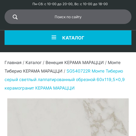
Пн-Сб: с 10-00 до 20-00, Вс: с 10-00 до 18-00
КАТАЛОГ
Главная
/
Каталог
/
Венеция КЕРАМА МАРАЦЦИ
/
Монте
Тиберио КЕРАМА МАРАЦЦИ
/
SG540722R Монте Тиберио
серый светлый лаппатированный обрезной 60x119,5x0,9
керамогранит КЕРАМА МАРАЦЦИ