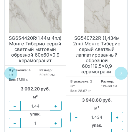
SG654420R(1,44м 4пл)
SG540722R (1,434м
Монте Тиберио серый
2пл) Монте Тиберио
светлый матовый
серый светлый
обрезной 60x60x0,9
лаппатированный
керамогранит
обрезной
60x119,5x0,9
В упаковке:
4
Размер:
керамогранит
шт
60*60 см
Вес:
37.50 кг
В упаковке:
2
Размер:
шт
119*60 см
3 062.20 руб.
Вес:
28.67 кг
м²
3 940.60 руб.
−
+
м²
упак.
−
+
−
+
упак.