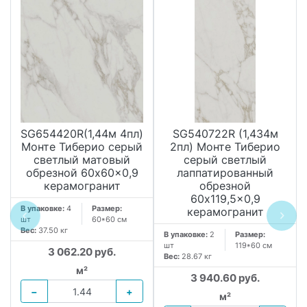
SG654420R(1,44м 4пл)
SG540722R (1,434м
Монте Тиберио серый
2пл) Монте Тиберио
светлый матовый
серый светлый
обрезной 60x60x0,9
лаппатированный
керамогранит
обрезной
60x119,5x0,9
В упаковке:
4
Размер:
керамогранит
шт
60*60 см
Вес:
37.50 кг
В упаковке:
2
Размер:
шт
119*60 см
3 062.20 руб.
Вес:
28.67 кг
м²
3 940.60 руб.
−
+
м²