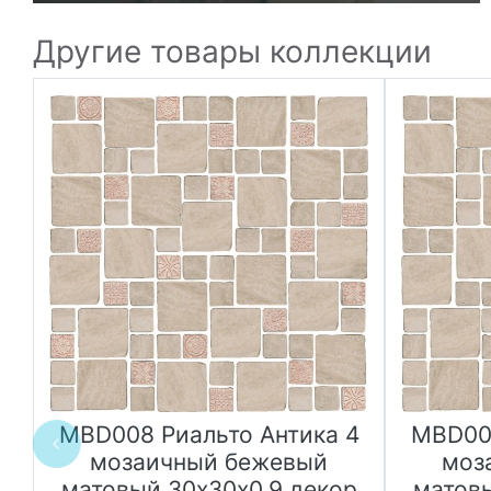
Другие товары коллекции
1
MBD008 Риальто Антика 4
MBD007
мозаичный бежевый
моз
матовый 30х30х0,9 декор
матовы