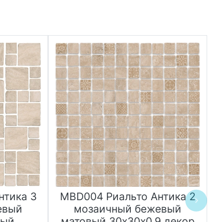
нтика 3
MBD004 Риальто Антика 2
евый
мозаичный бежевый
вый
матовый 30х30х0,9 декор