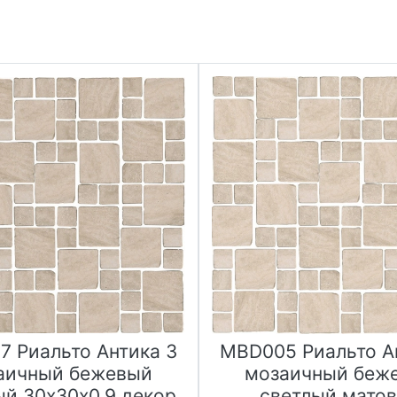
 Риальто Антика 3
MBD005 Риальто А
аичный бежевый
мозаичный беж
й 30х30х0,9 декор
светлый мато