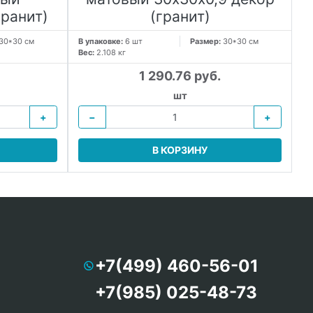
гранит)
(гранит)
30*30 см
В упаковке:
6 шт
Размер:
30*30 см
В 
Вес:
2.108 кг
Ве
1 290.76 руб.
шт
+
−
+
В КОРЗИНУ
+7(499) 460-56-01
+7(985) 025-48-73