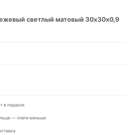
бежевый светлый матовый 30х30х0,9
т в подарок
льше — плати меньше
оставка