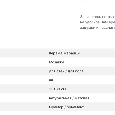
Запишитесь по тел
на удобное Вам вр
задумки и подсчит
Керама Марацци
Мозаика
для стен / для пола
шт
30*30 см
натуральная / матовая
мрамор / орнамент