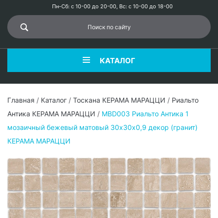
Пн-Сб: с 10-00 до 20-00, Вс: с 10-00 до 18-00
КАТАЛОГ
Главная
/
Каталог
/
Тоскана КЕРАМА МАРАЦЦИ
/
Риальто
Антика КЕРАМА МАРАЦЦИ
/
MBD003 Риальто Антика 1
мозаичный бежевый матовый 30х30х0,9 декор (гранит)
КЕРАМА МАРАЦЦИ