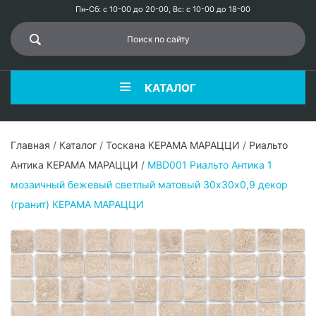
Пн-Сб: с 10-00 до 20-00, Вс: с 10-00 до 18-00
КАТАЛОГ
Главная
/
Каталог
/
Тоскана КЕРАМА МАРАЦЦИ
/
Риальто
Антика КЕРАМА МАРАЦЦИ
/
MBD001 Риальто Антика 1
мозаичный бежевый светлый матовый 30х30х0,9 декор
(гранит) КЕРАМА МАРАЦЦИ