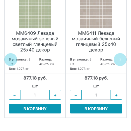
MM6409 Левада
MM6411 Левада
мозаичный зеленый
мозаичный бежевый
светлый глянцевый
глянцевый 25х40
25х40 декор
декор
В упаковке:
8
Размер:
В упаковке:
8
Размер:
шт
40*25 см
шт
40*25 см
Вес:
1.273 кг
Вес:
1.273 кг
877.18 руб.
877.18 руб.
шт
шт
−
+
−
+
В КОРЗИНУ
В КОРЗИНУ