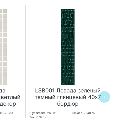
да
LSB001 Левада зеленый
светлый
темный глянцевый 40х7
 декор
бордюр
40*25 см
В упаковке:
26 шт
Размер:
7*40 см
В 
Вес:
0.396 кг
Ве