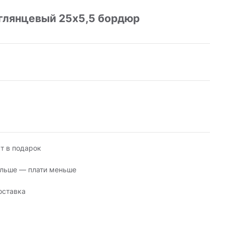
 глянцевый 25х5,5 бордюр
т в подарок
льше — плати меньше
оставка