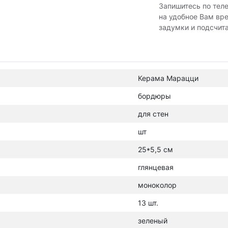
Запишитесь по тел
на удобное Вам вр
задумки и подсчит
Керама Марацци
бордюры
для стен
шт
25*5,5 см
глянцевая
моноколор
13 шт.
зеленый