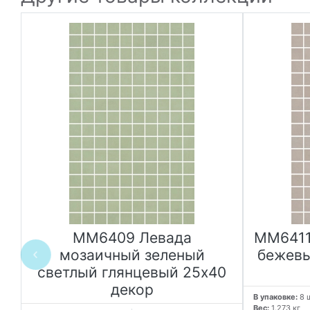
MM6409 Левада
MM6411
0
мозаичный зеленый
бежевы
светлый глянцевый 25х40
декор
В упаковке:
8 
Вес:
1.273 кг