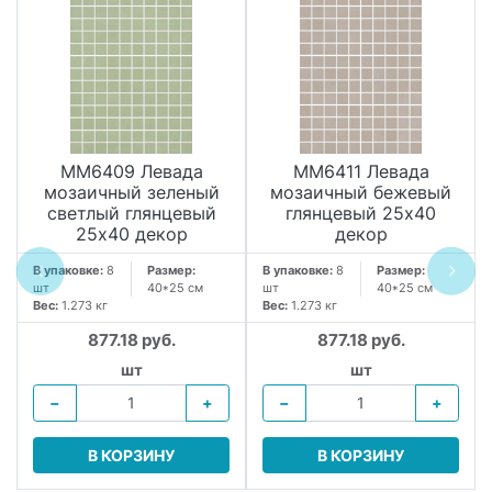
MM6409 Левада
MM6411 Левада
мозаичный зеленый
мозаичный бежевый
светлый глянцевый
глянцевый 25х40
25х40 декор
декор
В упаковке:
8
Размер:
В упаковке:
8
Размер:
шт
40*25 см
шт
40*25 см
Вес:
1.273 кг
Вес:
1.273 кг
877.18 руб.
877.18 руб.
шт
шт
−
+
−
+
В КОРЗИНУ
В КОРЗИНУ