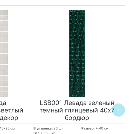
да
LSB001 Левада зеленый
светлый
темный глянцевый 40х7
 декор
бордюр
40*25 см
В упаковке:
26 шт
Размер:
7*40 см
В 
Вес:
0.396 кг
Ве