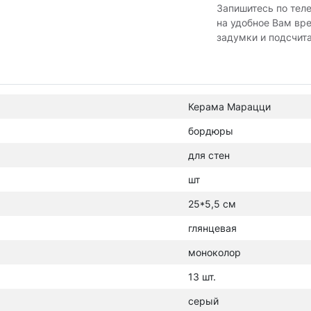
Запишитесь по тел
на удобное Вам вр
задумки и подсчит
Керама Марацци
бордюры
для стен
шт
25*5,5 см
глянцевая
моноколор
13 шт.
серый