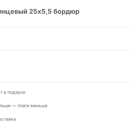
лянцевый 25х5,5 бордюр
т в подарок
льше — плати меньше
оставка