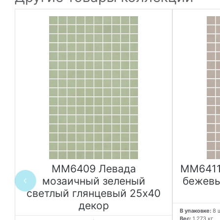
MM6409 Левада
MM6411
0
мозаичный зеленый
бежевы
светлый глянцевый 25х40
декор
В упаковке:
8 
Вес:
1.273 кг