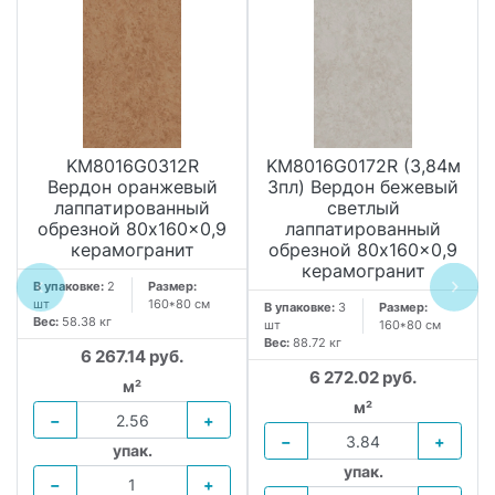
KM8016G0312R
KM8016G0172R (3,84м
Вердон оранжевый
3пл) Вердон бежевый
лаппатированный
светлый
обрезной 80x160x0,9
лаппатированный
керамогранит
обрезной 80x160x0,9
керамогранит
В упаковке:
2
Размер:
шт
160*80 см
В упаковке:
3
Размер:
Вес:
58.38 кг
шт
160*80 см
Вес:
88.72 кг
6 267.14 руб.
6 272.02 руб.
м²
м²
−
+
−
+
упак.
упак.
−
+