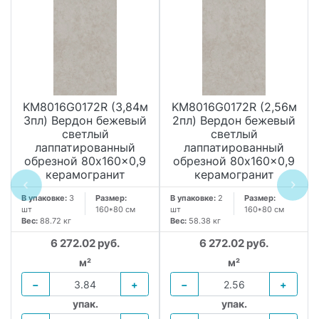
KM8016G0172R (3,84м
KM8016G0172R (2,56м
3пл) Вердон бежевый
2пл) Вердон бежевый
светлый
светлый
лаппатированный
лаппатированный
обрезной 80x160x0,9
обрезной 80x160x0,9
керамогранит
керамогранит
В упаковке:
3
Размер:
В упаковке:
2
Размер:
шт
160*80 см
шт
160*80 см
Вес:
88.72 кг
Вес:
58.38 кг
6 272.02 руб.
6 272.02 руб.
м²
м²
−
+
−
+
упак.
упак.