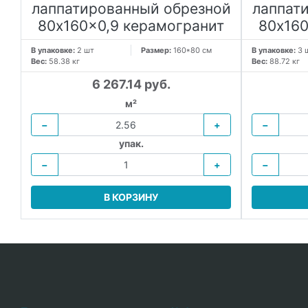
лаппатированный обрезной
лаппат
80x160x0,9 керамогранит
80x160
В упаковке:
2 шт
Размер:
160*80 см
В упаковке:
3 
Вес:
58.38 кг
Вес:
88.72 кг
6 267.14 руб.
м²
−
+
−
упак.
−
+
−
В КОРЗИНУ