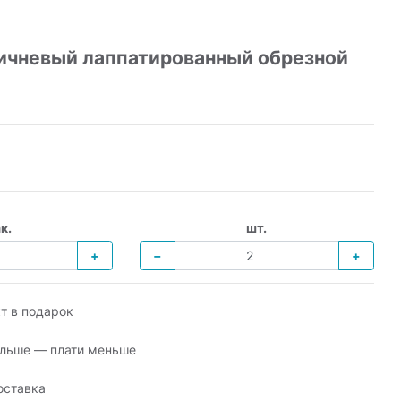
ичневый лаппатированный обрезной
к.
шт.
+
−
+
т в подарок
льше — плати меньше
оставка