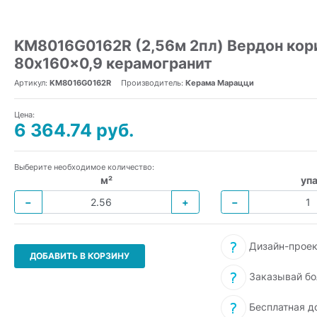
KM8016G0162R (2,56м 2пл) Вердон кор
80x160x0,9 керамогранит
Артикул:
KM8016G0162R
Производитель:
Керама Марацци
Цена:
6 364.74 руб.
Выберите необходимое количество:
м²
упа
−
+
−
Дизайн-проек
ДОБАВИТЬ В КОРЗИНУ
Заказывай бо
Бесплатная д