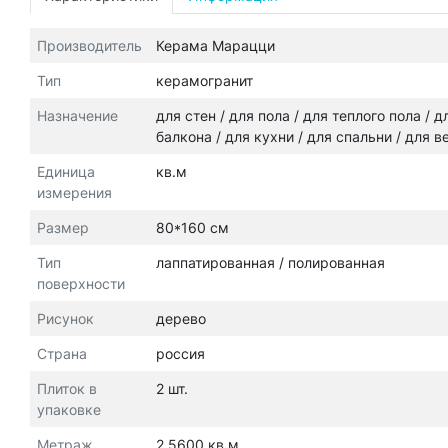
Производитель
Керама Марацци
Тип
керамогранит
Назначение
для стен / для пола / для теплого пола /
балкона / для кухни / для спальни / для 
Единица
кв.м
измерения
Размер
80*160 см
Тип
лаппатированная / полированная
поверхности
Рисунок
дерево
Страна
россия
Плиток в
2 шт.
упаковке
Метраж
2.5600 кв.м