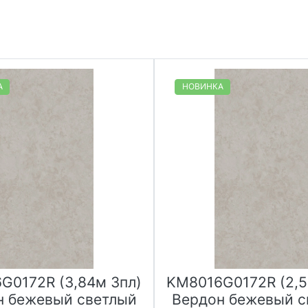
А
НОВИНКА
G0172R (3,84м 3пл)
KM8016G0172R (2,5
н бежевый светлый
Вердон бежевый с