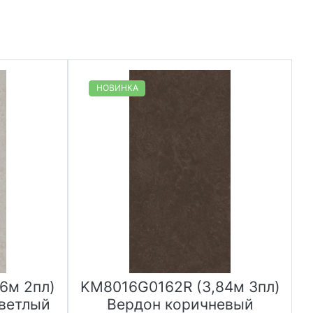
НОВИНКА
6м 2пл)
KM8016G0162R (3,84м 3пл)
ветлый
Вердон коричневый