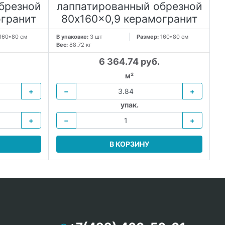
брезной
лаппатированный обрезной
огранит
80x160x0,9 керамогранит
160*80 см
В упаковке:
3 шт
Размер:
160*80 см
Вес:
88.72 кг
6 364.74 руб.
м²
+
−
+
упак.
+
−
+
В КОРЗИНУ