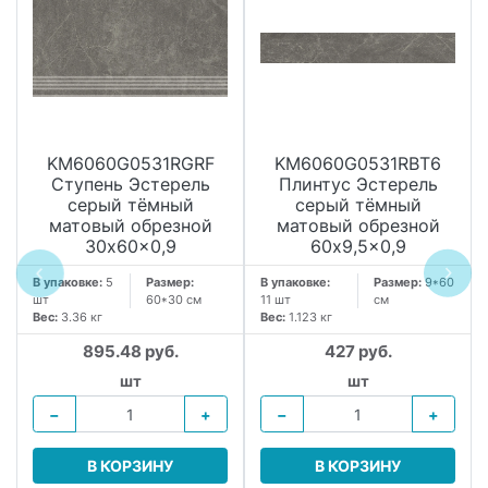
KM6060G0531RGRF
KM6060G0531RBT6
Ступень Эстерель
Плинтус Эстерель
серый тёмный
серый тёмный
матовый обрезной
матовый обрезной
30x60x0,9
60x9,5x0,9
В упаковке:
5
Размер:
В упаковке:
Размер:
9*60
шт
60*30 см
11 шт
см
Вес:
3.36 кг
Вес:
1.123 кг
895.48 руб.
427 руб.
шт
шт
−
+
−
+
В КОРЗИНУ
В КОРЗИНУ