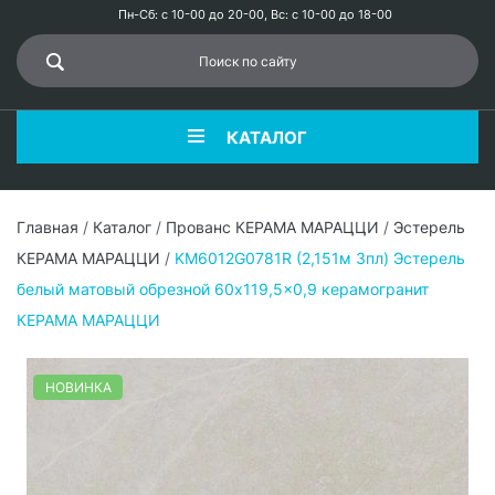
Пн-Сб: с 10-00 до 20-00, Вс: с 10-00 до 18-00
КАТАЛОГ
Главная
/
Каталог
/
Прованс КЕРАМА МАРАЦЦИ
/
Эстерель
КЕРАМА МАРАЦЦИ
/
KM6012G0781R (2,151м 3пл) Эстерель
белый матовый обрезной 60x119,5x0,9 керамогранит
КЕРАМА МАРАЦЦИ
НОВИНКА