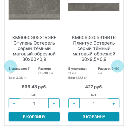
KM6060G0531RGRF
KM6060G0531RBT6
Ступень Эстерель
Плинтус Эстерель
серый тёмный
серый тёмный
матовый обрезной
матовый обрезной
30x60x0,9
60x9,5x0,9
В упаковке:
5
Размер:
В упаковке:
Размер:
9*60
шт
60*30 см
11 шт
см
Вес:
3.36 кг
Вес:
1.123 кг
895.48 руб.
427 руб.
шт
шт
−
+
−
+
В КОРЗИНУ
В КОРЗИНУ