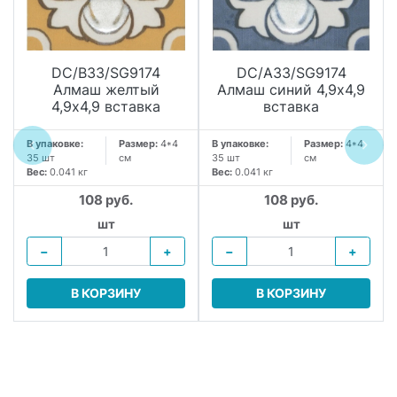
DC/B33/SG9174
DC/A33/SG9174
Алмаш желтый
Алмаш синий 4,9х4,9
4,9х4,9 вставка
вставка
В упаковке:
Размер:
4*4
В упаковке:
Размер:
4*4
35 шт
см
35 шт
см
Вес:
0.041 кг
Вес:
0.041 кг
108 руб.
108 руб.
.
шт
шт
−
+
−
+
В КОРЗИНУ
В КОРЗИНУ