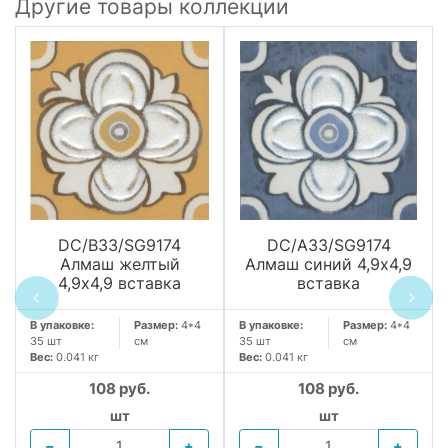
Другие товары коллекции
DC/B33/SG9174
DC/A33/SG9174
Алмаш желтый
Алмаш синий 4,9х4,9
4,9х4,9 вставка
вставка
В упаковке:
Размер:
4*4
В упаковке:
Размер:
4*4
35 шт
см
35 шт
см
Вес:
0.041 кг
Вес:
0.041 кг
108 руб.
108 руб.
.
шт
шт
−
+
−
+