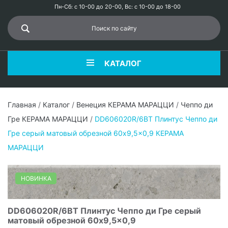
Пн-Сб: с 10-00 до 20-00, Вс: с 10-00 до 18-00
КАТАЛОГ
Главная
/
Каталог
/
Венеция КЕРАМА МАРАЦЦИ
/
Чеппо ди
Гре КЕРАМА МАРАЦЦИ
/
DD606020R/6BT Плинтус Чеппо ди
Гре серый матовый обрезной 60x9,5x0,9 КЕРАМА
МАРАЦЦИ
НОВИНКА
DD606020R/6BT Плинтус Чеппо ди Гре серый
матовый обрезной 60x9,5x0,9