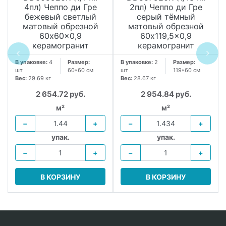
4пл) Чеппо ди Гре
2пл) Чеппо ди Гре
бежевый светлый
серый тёмный
матовый обрезной
матовый обрезной
60x60x0,9
60x119,5x0,9
керамогранит
керамогранит
В упаковке:
4
Размер:
В упаковке:
2
Размер:
шт
60*60 см
шт
119*60 см
Вес:
29.69 кг
Вес:
28.67 кг
2 654.72 руб.
2 954.84 руб.
м²
м²
−
+
−
+
упак.
упак.
−
+
−
+
В КОРЗИНУ
В КОРЗИНУ