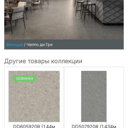
Венеция
/
Чеппо ди Гре
Другие товары коллекции
НОВИНКА
DD605920R (1,44м
DD507920R (1,434м