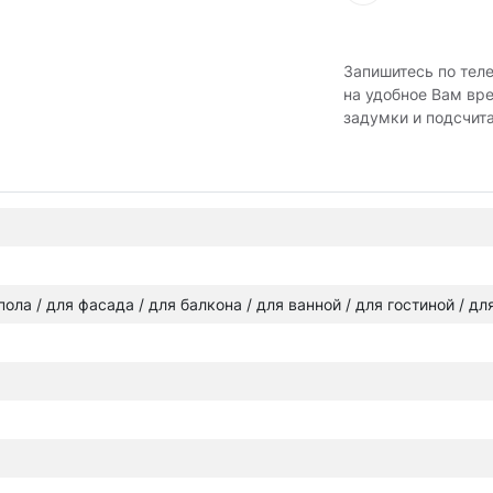
Запишитесь по тел
на удобное Вам вр
задумки и подсчит
 пола / для фасада / для балкона / для ванной / для гостиной / д