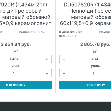
920R (1,434м 2пл)
DD507820R (1,434
по ди Гре серый
Чеппо ди Гре с
 матовый обрезной
матовый обрез
,5x0,9 керамогранит
60x119,5x0,9 керам
шт
Размер:
119*60 см
В упаковке:
2 шт
Размер:
Вес:
28.67 кг
2 954.84 руб.
2 865.78 руб.
м²
м²
+
−
упак.
упак.
+
−
В КОРЗИНУ
В КОРЗИНУ