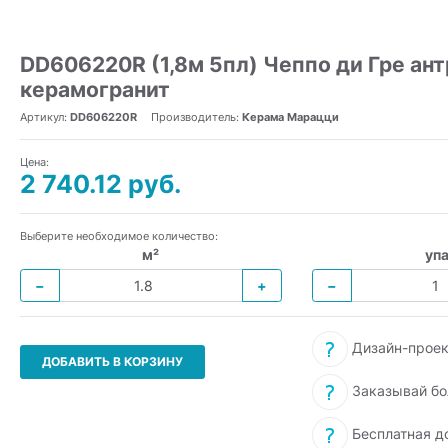
DD606220R (1,8м 5пл) Чеппо ди Гре ан
керамогранит
Артикул:
DD606220R
Производитель:
Керама Марацци
Цена:
2 740.12 руб.
Выберите необходимое количество:
м²
упа
−
+
−
Дизайн-проек
ДОБАВИТЬ В КОРЗИНУ
Заказывай бо
Бесплатная д