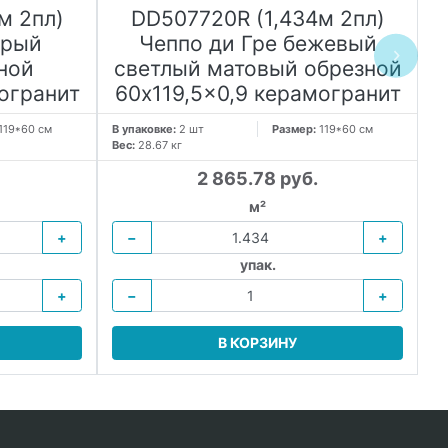
м 2пл)
DD507720R (1,434м 2пл)
ерый
Чеппо ди Гре бежевый
ной
светлый матовый обрезной
с
огранит
60x119,5x0,9 керамогранит
6
119*60 см
В упаковке:
2 шт
Размер:
119*60 см
В 
Вес:
28.67 кг
Ве
2 865.78 руб.
м²
+
−
+
упак.
+
−
+
В КОРЗИНУ