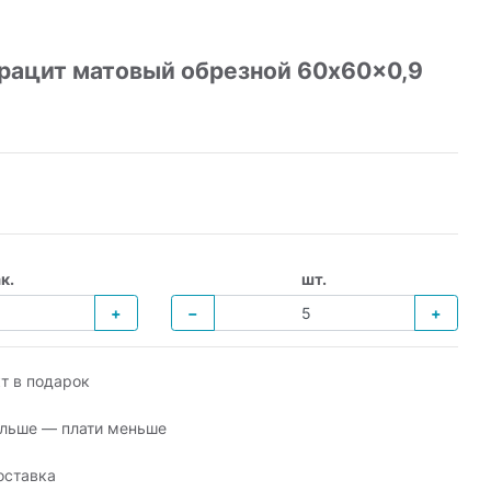
трацит матовый обрезной 60x60x0,9
к.
шт.
+
−
+
т в подарок
льше — плати меньше
оставка