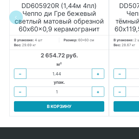
к
DD605920R (1,44м 4пл)
DD507
Чеппо ди Гре бежевый
Чеп
светлый матовый обрезной
тёмный
60x60x0,9 керамогранит
60x119
В упаковке:
4 шт
Размер:
60*60 см
В упаковке:
2 
Вес:
29.69 кг
Вес:
28.67 кг
2 654.72 руб.
м²
−
+
−
упак.
−
+
−
В КОРЗИНУ