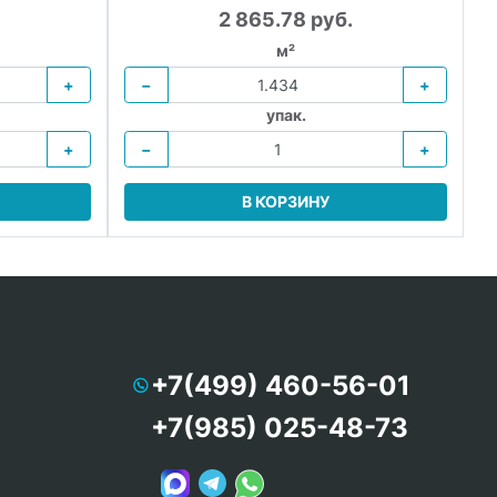
2 865.78 руб.
м²
+
−
+
упак.
+
−
+
В КОРЗИНУ
+7(499) 460-56-01
+7(985) 025-48-73