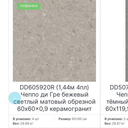
НОВИНКА
к
DD605920R (1,44м 4пл)
DD507
Чеппо ди Гре бежевый
Чеп
светлый матовый обрезной
тёмный
60x60x0,9 керамогранит
60x119
В упаковке:
4 шт
Размер:
60*60 см
В упаковке:
2 
Вес:
29.69 кг
Вес:
28.67 кг