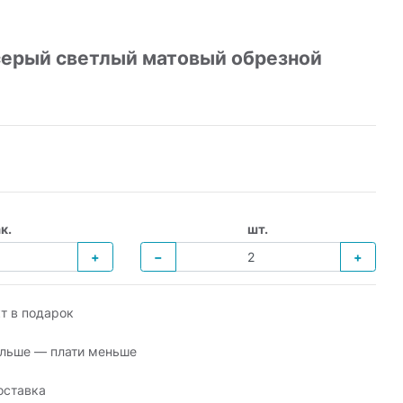
 серый светлый матовый обрезной
к.
шт.
+
−
+
т в подарок
льше — плати меньше
оставка