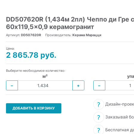
DD507620R (1,434м 2пл) Чеппо ди Гре
60x119,5x0,9 керамогранит
Артикул:
DD507620R
Производитель:
Керама Марацци
Цена:
2 865.78 руб.
Выберите необходимое количество:
м²
упа
−
+
−
Дизайн-проек
ДОБАВИТЬ В КОРЗИНУ
Заказывай бо
Бесплатная д