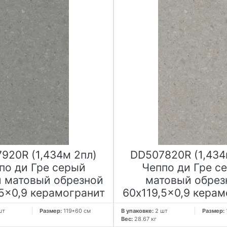
920R (1,434м 2пл)
DD507820R (1,434
по ди Гре серый
Чеппо ди Гре с
 матовый обрезной
матовый обрез
,5x0,9 керамогранит
60x119,5x0,9 керам
шт
Размер:
119*60 см
В упаковке:
2 шт
Размер:
Вес:
28.67 кг