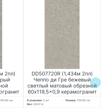
м 2пл)
DD507720R (1,434м 2пл)
ерый
Чеппо ди Гре бежевый
ной
светлый матовый обрезной
огранит
60x119,5x0,9 керамогранит
119*60 см
В упаковке:
2 шт
Размер:
119*60 см
В 
Вес:
28.67 кг
Ве