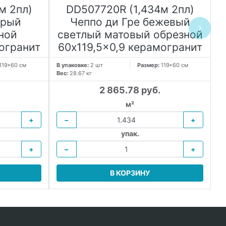
м 2пл)
DD507720R (1,434м 2пл)
ерый
Чеппо ди Гре бежевый
ной
светлый матовый обрезной
с
огранит
60x119,5x0,9 керамогранит
6
119*60 см
В упаковке:
2 шт
Размер:
119*60 см
В 
Вес:
28.67 кг
Ве
2 865.78 руб.
м²
+
−
+
упак.
+
−
+
В КОРЗИНУ