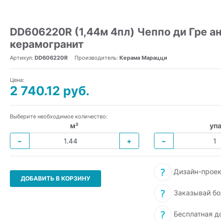
DD606220R (1,44м 4пл) Чеппо ди Гре а
керамогранит
Артикул:
DD606220R
Производитель:
Керама Марацци
Цена:
2 740.12 руб.
Выберите необходимое количество:
м²
упа
−
+
−
Дизайн-проек
ДОБАВИТЬ В КОРЗИНУ
Заказывай бо
Бесплатная д