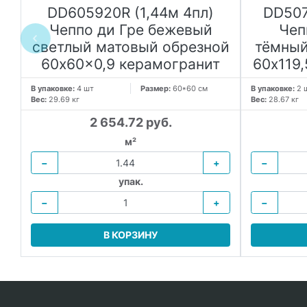
к
DD605920R (1,44м 4пл)
DD507
Чеппо ди Гре бежевый
Чеп
светлый матовый обрезной
тёмный
60x60x0,9 керамогранит
60x119
В упаковке:
4 шт
Размер:
60*60 см
В упаковке:
2 
Вес:
29.69 кг
Вес:
28.67 кг
2 654.72 руб.
м²
−
+
−
упак.
−
+
−
В КОРЗИНУ