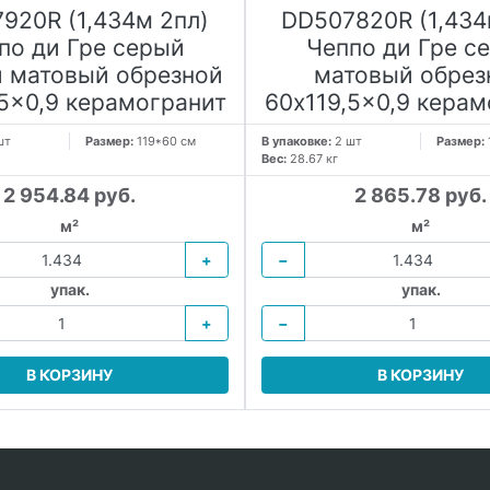
920R (1,434м 2пл)
DD507820R (1,434
по ди Гре серый
Чеппо ди Гре с
 матовый обрезной
матовый обрез
,5x0,9 керамогранит
60x119,5x0,9 керам
шт
Размер:
119*60 см
В упаковке:
2 шт
Размер:
Вес:
28.67 кг
2 954.84 руб.
2 865.78 руб.
м²
м²
+
−
упак.
упак.
+
−
В КОРЗИНУ
В КОРЗИНУ