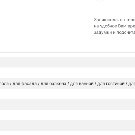
Запишитесь по тел
на удобное Вам вр
задумки и подсчит
 пола / для фасада / для балкона / для ванной / для гостиной / д