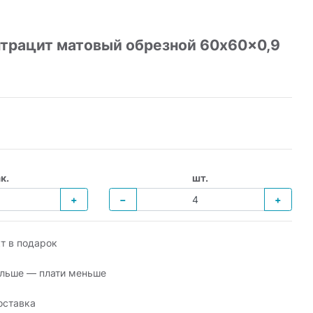
нтрацит матовый обрезной 60x60x0,9
к.
шт.
+
−
+
т в подарок
льше — плати меньше
оставка