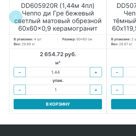
DD605920R (1,44м 4пл)
DD507
Чеппо ди Гре бежевый
Чеп
светлый матовый обрезной
тёмный
60x60x0,9 керамогранит
60x119
В упаковке:
4 шт
Размер:
60*60 см
В упаковке:
2 
Вес:
29.69 кг
Вес:
28.67 кг
2 654.72 руб.
м²
−
+
−
упак.
−
+
−
В КОРЗИНУ