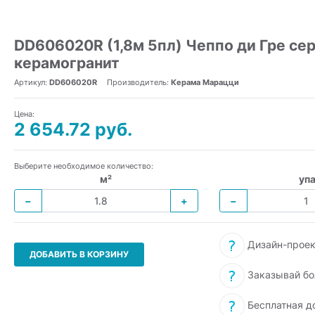
DD606020R (1,8м 5пл) Чеппо ди Гре се
керамогранит
Артикул:
DD606020R
Производитель:
Керама Марацци
Цена:
2 654.72 руб.
Выберите необходимое количество:
м²
упа
−
+
−
Дизайн-проек
ДОБАВИТЬ В КОРЗИНУ
Заказывай бо
Бесплатная д