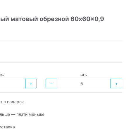
рый матовый обрезной 60x60x0,9
к.
шт.
+
−
+
т в подарок
льше — плати меньше
оставка