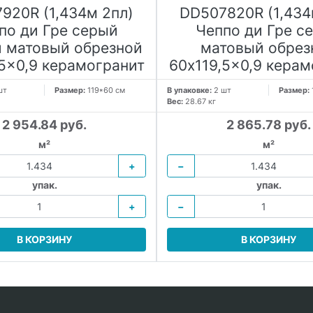
920R (1,434м 2пл)
DD507820R (1,434
по ди Гре серый
Чеппо ди Гре с
 матовый обрезной
матовый обрез
,5x0,9 керамогранит
60x119,5x0,9 керам
шт
Размер:
119*60 см
В упаковке:
2 шт
Размер:
Вес:
28.67 кг
2 954.84 руб.
2 865.78 руб.
м²
м²
+
−
упак.
упак.
+
−
В КОРЗИНУ
В КОРЗИНУ