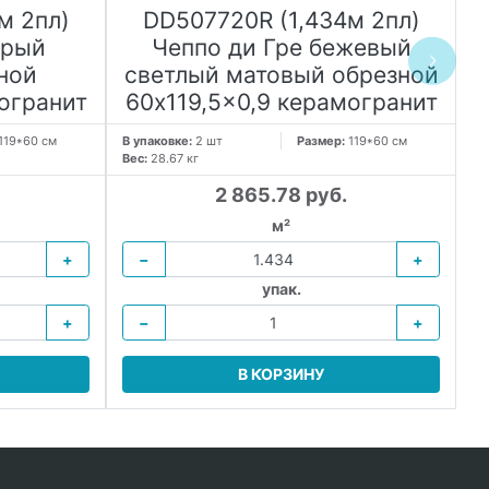
м 2пл)
DD507720R (1,434м 2пл)
ерый
Чеппо ди Гре бежевый
ной
светлый матовый обрезной
с
огранит
60x119,5x0,9 керамогранит
6
119*60 см
В упаковке:
2 шт
Размер:
119*60 см
В 
Вес:
28.67 кг
Ве
2 865.78 руб.
м²
+
−
+
упак.
+
−
+
В КОРЗИНУ