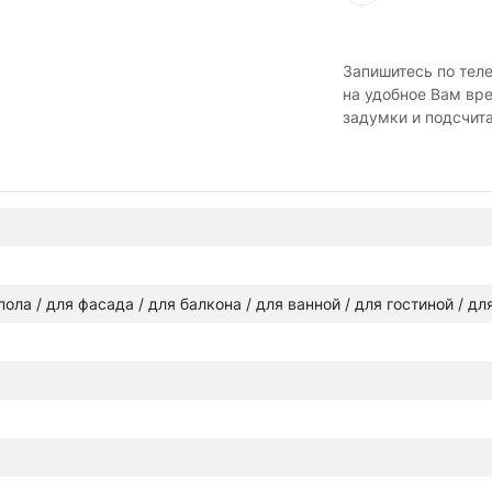
Запишитесь по тел
на удобное Вам вр
задумки и подсчит
 пола / для фасада / для балкона / для ванной / для гостиной / д