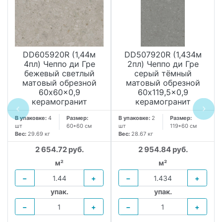
DD605920R (1,44м
DD507920R (1,434м
4пл) Чеппо ди Гре
2пл) Чеппо ди Гре
бежевый светлый
серый тёмный
матовый обрезной
матовый обрезной
60x60x0,9
60x119,5x0,9
керамогранит
керамогранит
В упаковке:
4
Размер:
В упаковке:
2
Размер:
шт
60*60 см
шт
119*60 см
Вес:
29.69 кг
Вес:
28.67 кг
2 654.72 руб.
2 954.84 руб.
м²
м²
−
+
−
+
упак.
упак.
−
+
−
+