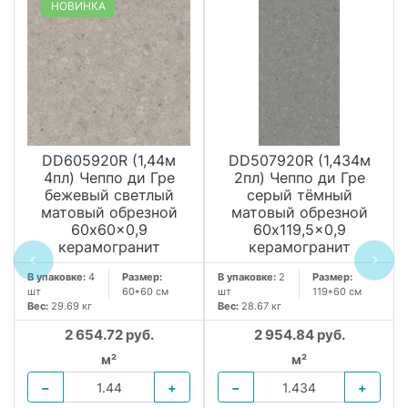
НОВИНКА
DD605920R (1,44м
DD507920R (1,434м
4пл) Чеппо ди Гре
2пл) Чеппо ди Гре
бежевый светлый
серый тёмный
матовый обрезной
матовый обрезной
60x60x0,9
60x119,5x0,9
керамогранит
керамогранит
В упаковке:
4
Размер:
В упаковке:
2
Размер:
шт
60*60 см
шт
119*60 см
Вес:
29.69 кг
Вес:
28.67 кг
2 654.72 руб.
2 954.84 руб.
м²
м²
−
+
−
+