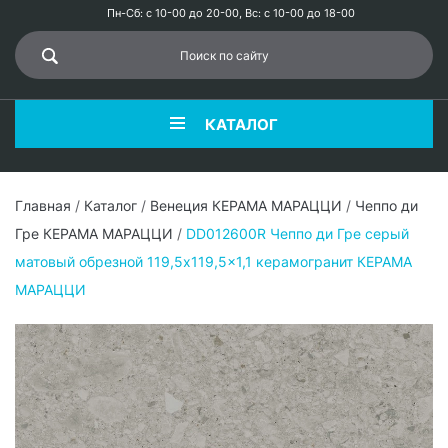
Пн-Сб: с 10-00 до 20-00, Вс: с 10-00 до 18-00
КАТАЛОГ
Главная
/
Каталог
/
Венеция КЕРАМА МАРАЦЦИ
/
Чеппо ди
Гре КЕРАМА МАРАЦЦИ
/
DD012600R Чеппо ди Гре серый
матовый обрезной 119,5x119,5x1,1 керамогранит КЕРАМА
МАРАЦЦИ