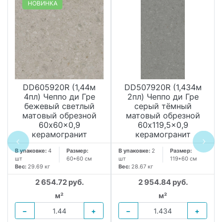
НОВИНКА
DD605920R (1,44м
DD507920R (1,434м
4пл) Чеппо ди Гре
2пл) Чеппо ди Гре
бежевый светлый
серый тёмный
матовый обрезной
матовый обрезной
60x60x0,9
60x119,5x0,9
керамогранит
керамогранит
В упаковке:
4
Размер:
В упаковке:
2
Размер:
шт
60*60 см
шт
119*60 см
Вес:
29.69 кг
Вес:
28.67 кг
2 654.72 руб.
2 954.84 руб.
м²
м²
−
+
−
+