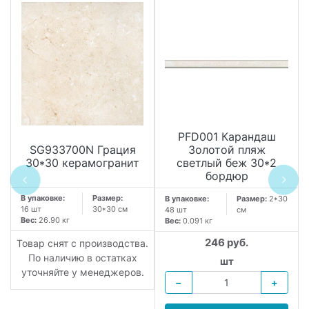
PFD001 Карандаш
SG933700N Грация
Золотой пляж
30*30 керамогранит
светлый беж 30*2
бордюр
В упаковке:
Размер:
В упаковке:
Размер:
2*30
16 шт
30*30 см
48 шт
см
Вес:
26.90 кг
Вес:
0.091 кг
246 руб.
Товар снят с производства.
По наличию в остатках
шт
уточняйте у менеджеров.
−
+