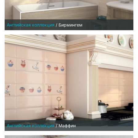
Английская коллекция
/
Бирмингем
Английская коллекция
/
Маффин