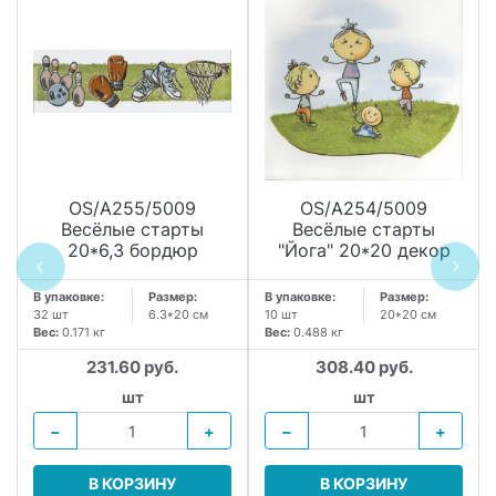
OS/A255/5009
OS/A254/5009
Весёлые старты
Весёлые старты
20*6,3 бордюр
"Йога" 20*20 декор
В упаковке:
Размер:
В упаковке:
Размер:
32 шт
6.3*20 см
10 шт
20*20 см
Вес:
0.171 кг
Вес:
0.488 кг
231.60 руб.
308.40 руб.
шт
шт
−
+
−
+
В КОРЗИНУ
В КОРЗИНУ