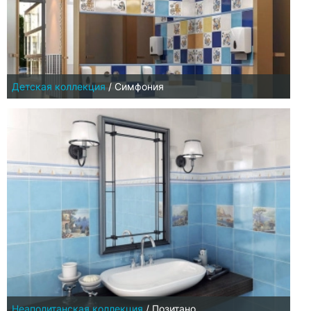
Детская коллекция
/
Симфония
Неаполитанская коллекция
/
Позитано