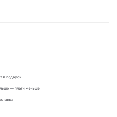
т в подарок
льше — плати меньше
оставка