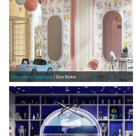
Детская коллекция
/
Бон Вояж