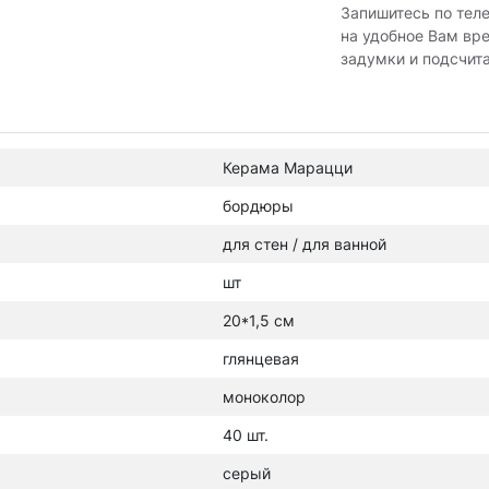
Запишитесь по тел
на удобное Вам вр
задумки и подсчит
Керама Марацци
бордюры
для стен / для ванной
шт
20*1,5 см
глянцевая
моноколор
40 шт.
серый