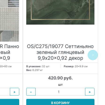
7R Панно
OS/C275/19077 Сеттиньяно
O
овый
зеленый глянцевый
x0,9
9,9x20x0,92 декор
60*60 см
В упаковке:
32 шт
Размер:
20*9.9 см
В 
Вес:
0.297 кг
Ве
420.90 руб.
шт
+
−
+
В КОРЗИНУ