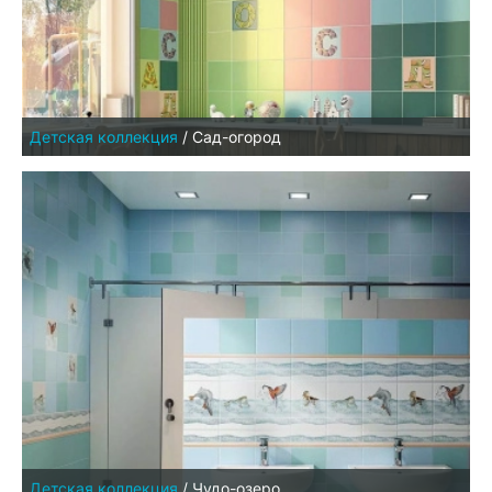
Детская коллекция
/
Сад-огород
Детская коллекция
/
Чудо-озеро