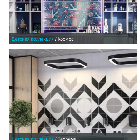
Детская коллекция
/
Космос
Детская коллекция
/
Теорема