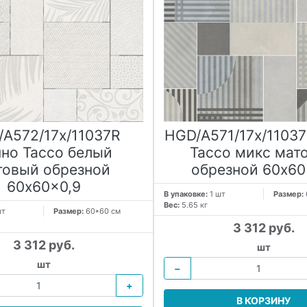
A572/17x/11037R
HGD/A571/17x/1103
но Тассо белый
Тассо микс мат
товый обрезной
обрезной 60x60
60x60x0,9
В упаковке:
1 шт
Размер:
Вес:
5.65 кг
шт
Размер:
60*60 см
3 312 руб.
3 312 руб.
шт
шт
−
+
В КОРЗИНУ