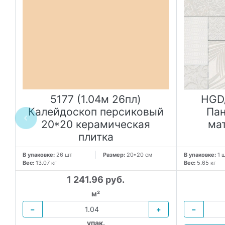
5177 (1.04м 26пл)
HGD/
Калейдоскоп персиковый
Пан
20*20 керамическая
ма
плитка
В упаковке:
26 шт
Размер:
20*20 см
В упаковке:
1 
Вес:
13.07 кг
Вес:
5.65 кг
1 241.96 руб.
м²
−
+
−
упак.