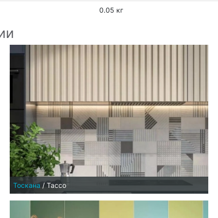
0.05 кг
ии
Тоскана
/
Тассо