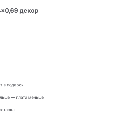
4x0,69 декор
т в подарок
льше — плати меньше
оставка