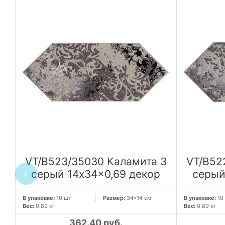
VT/B523/35030 Каламита 3
VT/B52
серый 14x34x0,69 декор
серый
я
В упаковке:
10 шт
Размер:
34*14 см
В упаковке:
10
Вес:
0.89 кг
Вес:
0.89 кг
362.40 руб.