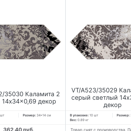
VT/A523/35029 Кал
2/35030 Каламита 2
серый светлый 14x
 14x34x0,69 декор
декор
 шт
Размер:
34*14 см
В упаковке:
10 шт
Размер:
Вес:
0.89 кг
362.40 руб.
Товар снят с производства. П