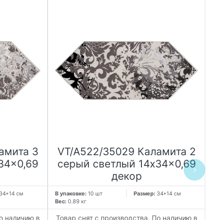
амита 3
VT/A522/35029 Каламита 2
34x0,69
серый светлый 14x34x0,69
декор
34*14 см
В упаковке:
10 шт
Размер:
34*14 см
В 
Вес:
0.89 кг
Ве
о наличию в
Товар снят с производства. По наличию в
Т